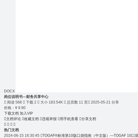
DOCX
岗位说明书—财务共享中心

阅读 568

下载 2

大小 183.54K

总页数 11 页

2025-05-21 分享
价格：
¥
9.90
下载文档
加入VIP

文档评论

收藏文档

违规举报

用手机查看

分享文档




热门文档
2024-06-15 16:30:45

TOGAF®标准第10版口袋指南（中文版）—TOGAF 10口