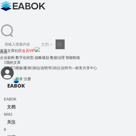
文档
首页
文库
社区
会员VIP
热搜:
搜
企业架构
数字化转型
战略规划
数据治理
智能制造

我的文库

首页

模板/案例

岗位说明书

岗位说明书—财务共享中心
登录
注册
索
EABOK
文档
6662
关注
8