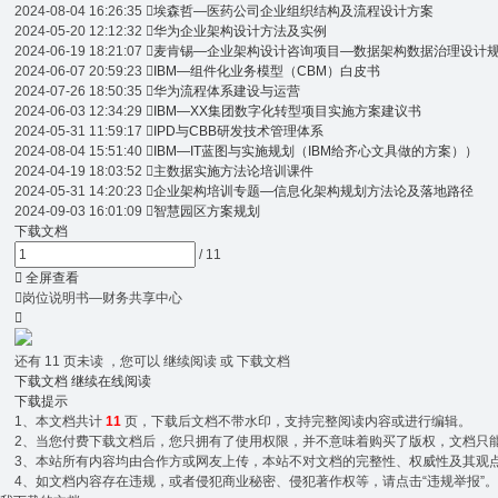
2024-08-04 16:26:35

埃森哲—医药公司企业组织结构及流程设计方案
2024-05-20 12:12:32

华为企业架构设计方法及实例
2024-06-19 18:21:07

麦肯锡—企业架构设计咨询项目—数据架构数据治理设计
2024-06-07 20:59:23

IBM—组件化业务模型（CBM）白皮书
2024-07-26 18:50:35

华为流程体系建设与运营
2024-06-03 12:34:29

IBM—XX集团数字化转型项目实施方案建议书
2024-05-31 11:59:17

IPD与CBB研发技术管理体系
2024-08-04 15:51:40

IBM—IT蓝图与实施规划（IBM给齐心文具做的方案））
2024-04-19 18:03:52

主数据实施方法论培训课件
2024-05-31 14:20:23

企业架构培训专题—信息化架构规划方法论及落地路径
2024-09-03 16:01:09

智慧园区方案规划
下载文档
/
11

全屏查看

岗位说明书—财务共享中心

还有
11
页未读 ，您可以 继续阅读 或 下载文档
下载文档
继续在线阅读
下载提示
1、本文档共计
11
页，下载后文档不带水印，支持完整阅读内容或进行编辑。
2、当您付费下载文档后，您只拥有了使用权限，并不意味着购买了版权，文档只能用
3、本站所有内容均由合作方或网友上传，本站不对文档的完整性、权威性及其观
4、如文档内容存在违规，或者侵犯商业秘密、侵犯著作权等，请点击“违规举报”