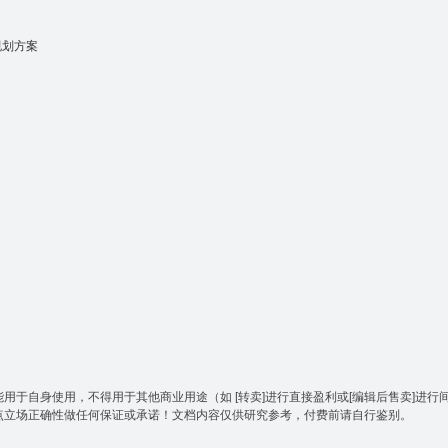
规划方案
于自身使用，不得用于其他商业用途（如 [转卖]进行直接盈利或[编辑后售卖]进行
点立场正确性做任何保证或承诺！文档内容仅供研究参考，付费前请自行鉴别。
。