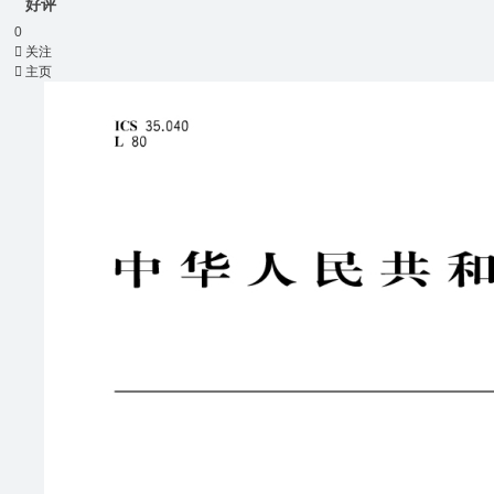
好评
0

关注

主页