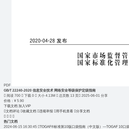
PDF
GB∕T 22240-2020 信息安全技术 网络安全等级保护定级指南

阅读 700

下载 0

大小 4.13M

总页数 13 页

2025-06-01 分享
价格：
¥
5.90
下载文档
加入VIP

文档评论

收藏文档

违规举报

用手机查看

分享文档




热门文档
2024-06-15 16:30:45

TOGAF®标准第10版口袋指南（中文版）—TOGAF 10口