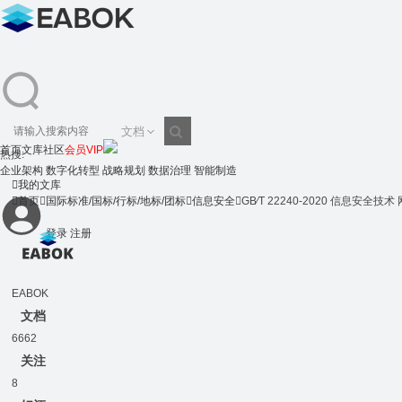
文档
首页
文库
社区
会员VIP
热搜:
搜
企业架构
数字化转型
战略规划
数据治理
智能制造

我的文库

首页

国际标准/国标/行标/地标/团标

信息安全

GB∕T 22240-2020 信息安
登录
注册
索
EABOK
文档
6662
关注
8