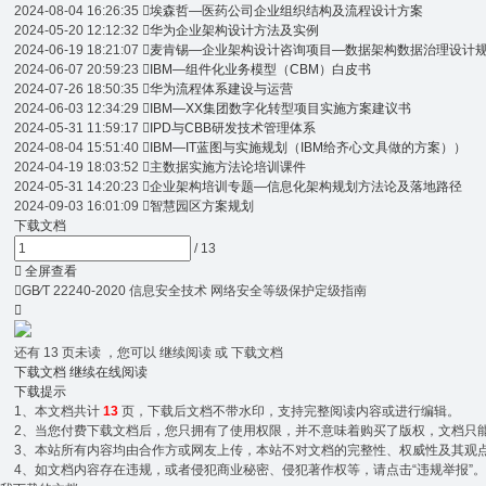
2024-08-04 16:26:35

埃森哲—医药公司企业组织结构及流程设计方案
2024-05-20 12:12:32

华为企业架构设计方法及实例
2024-06-19 18:21:07

麦肯锡—企业架构设计咨询项目—数据架构数据治理设计
2024-06-07 20:59:23

IBM—组件化业务模型（CBM）白皮书
2024-07-26 18:50:35

华为流程体系建设与运营
2024-06-03 12:34:29

IBM—XX集团数字化转型项目实施方案建议书
2024-05-31 11:59:17

IPD与CBB研发技术管理体系
2024-08-04 15:51:40

IBM—IT蓝图与实施规划（IBM给齐心文具做的方案））
2024-04-19 18:03:52

主数据实施方法论培训课件
2024-05-31 14:20:23

企业架构培训专题—信息化架构规划方法论及落地路径
2024-09-03 16:01:09

智慧园区方案规划
下载文档
/
13

全屏查看

GB∕T 22240-2020 信息安全技术 网络安全等级保护定级指南

还有
13
页未读 ，您可以 继续阅读 或 下载文档
下载文档
继续在线阅读
下载提示
1、本文档共计
13
页，下载后文档不带水印，支持完整阅读内容或进行编辑。
2、当您付费下载文档后，您只拥有了使用权限，并不意味着购买了版权，文档只能用
3、本站所有内容均由合作方或网友上传，本站不对文档的完整性、权威性及其观
4、如文档内容存在违规，或者侵犯商业秘密、侵犯著作权等，请点击“违规举报”