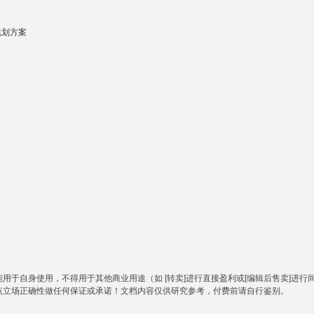
规划方案
于自身使用，不得用于其他商业用途（如 [转卖]进行直接盈利或[编辑后售卖]进行
点立场正确性做任何保证或承诺！文档内容仅供研究参考，付费前请自行鉴别。
。