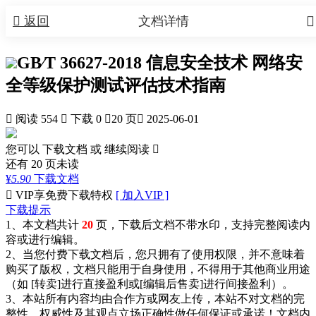


返回
文档详情
GB∕T 36627-2018 信息安全技术 网络安
全等级保护测试评估技术指南

阅读 554

下载 0

20 页

2025-06-01
您可以 下载文档 或
继续阅读

还有
20
页未读
¥
5.90
下载文档

VIP享免费下载特权
[ 加入VIP ]
下载提示
1、本文档共计
20
页，下载后文档不带水印，支持完整阅读内
容或进行编辑。
2、当您付费下载文档后，您只拥有了使用权限，并不意味着
购买了版权，文档只能用于自身使用，不得用于其他商业用途
（如 [转卖]进行直接盈利或[编辑后售卖]进行间接盈利）。
3、本站所有内容均由合作方或网友上传，本站不对文档的完
整性、权威性及其观点立场正确性做任何保证或承诺！文档内