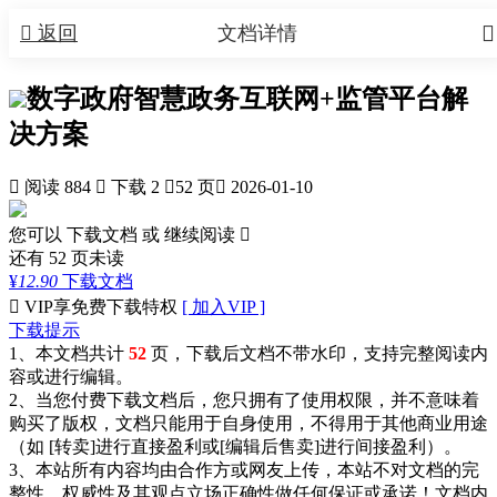


返回
文档详情
数字政府智慧政务互联网+监管平台解
决方案

阅读 884

下载 2

52 页

2026-01-10
您可以 下载文档 或
继续阅读

还有
52
页未读
¥
12.90
下载文档

VIP享免费下载特权
[ 加入VIP ]
下载提示
1、本文档共计
52
页，下载后文档不带水印，支持完整阅读内
容或进行编辑。
2、当您付费下载文档后，您只拥有了使用权限，并不意味着
购买了版权，文档只能用于自身使用，不得用于其他商业用途
（如 [转卖]进行直接盈利或[编辑后售卖]进行间接盈利）。
3、本站所有内容均由合作方或网友上传，本站不对文档的完
整性、权威性及其观点立场正确性做任何保证或承诺！文档内