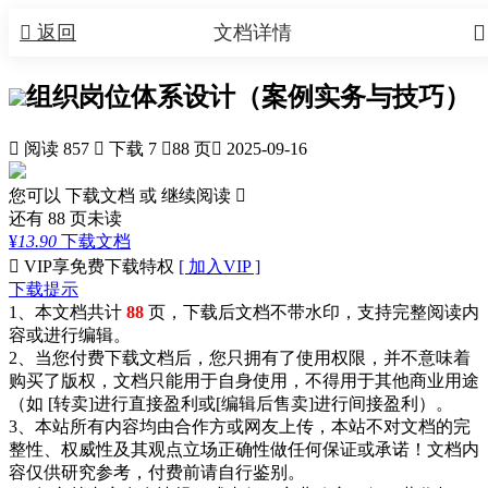


返回
文档详情
组织岗位体系设计（案例实务与技巧）

阅读 857

下载 7

88 页

2025-09-16
您可以 下载文档 或
继续阅读

还有
88
页未读
¥
13.90
下载文档

VIP享免费下载特权
[ 加入VIP ]
下载提示
1、本文档共计
88
页，下载后文档不带水印，支持完整阅读内
容或进行编辑。
2、当您付费下载文档后，您只拥有了使用权限，并不意味着
购买了版权，文档只能用于自身使用，不得用于其他商业用途
（如 [转卖]进行直接盈利或[编辑后售卖]进行间接盈利）。
3、本站所有内容均由合作方或网友上传，本站不对文档的完
整性、权威性及其观点立场正确性做任何保证或承诺！文档内
容仅供研究参考，付费前请自行鉴别。