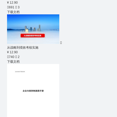
¥ 12.90

691

3
下载文档

从战略到绩效考核实施
¥ 12.90

740

2
下载文档