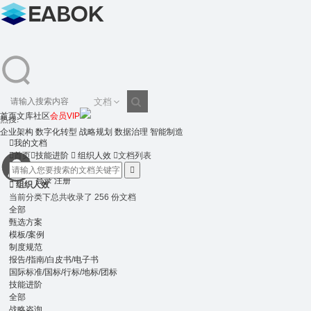
文档
首页
文库
社区
会员VIP
热搜:
搜
企业架构
数字化转型
战略规划
数据治理
智能制造

我的文档

首页

技能进阶

组织人效

文档列表

登录
注册
索

组织人效
当前分类下总共收录了 256 份文档
全部
甄选方案
模板/案例
制度规范
报告/指南/白皮书/电子书
国际标准/国标/行标/地标/团标
技能进阶
全部
战略咨询