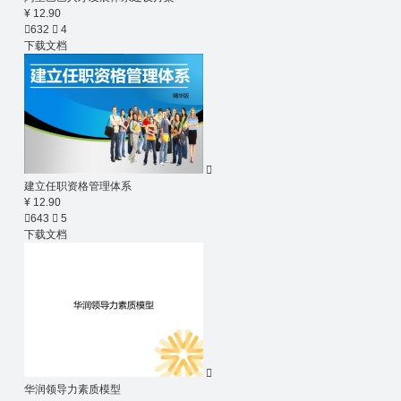
¥ 12.90

632

4
下载文档

建立任职资格管理体系
¥ 12.90

643

5
下载文档

华润领导力素质模型