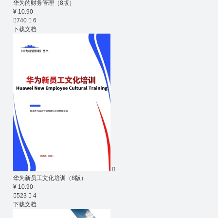
华为的财务管理（8版）
¥ 10.90

740

6
下载文档

华为新员工文化培训（8版）
¥ 10.90

523

4
下载文档